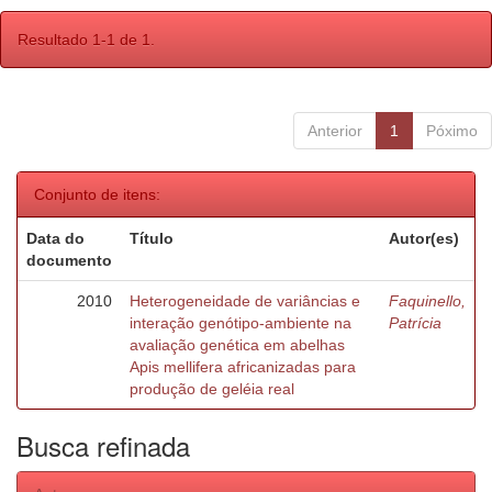
Resultado 1-1 de 1.
Anterior
1
Póximo
Conjunto de itens:
Data do
Título
Autor(es)
documento
2010
Heterogeneidade de variâncias e
Faquinello,
interação genótipo-ambiente na
Patrícia
avaliação genética em abelhas
Apis mellifera africanizadas para
produção de geléia real
Busca refinada