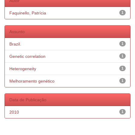
Autor
Faquinello, Patrícia
1
Assunto
Brazil.
1
Genetic correlation
1
Heterogeneity
1
Melhoramento genético
1
Data de Publicação
2010
1