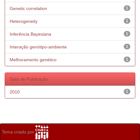
Genetic correlation
1
Heterogeneity
1
Inferência Bayesiana
1
Interação genótipo-ambiente
1
Melhoramento genético
1
Data de Publicação
2010
1
Tema criado por