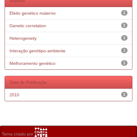
Assunto
Efeito genético materno
1
Genetic correlation
1
Heterogeneity
1
Interação genótipo-ambiente
1
Melhoramento genético
1
Data de Publicação
2010
1
Tema criado por