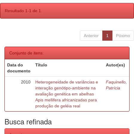
Resultado 1-1 de 1.
Anterior
1
Póximo
Conjunto de itens:
Data do
Título
Autor(es)
documento
2010
Heterogeneidade de variâncias e
Faquinello,
interação genótipo-ambiente na
Patrícia
avaliação genética em abelhas
Apis mellifera africanizadas para
produção de geléia real
Busca refinada