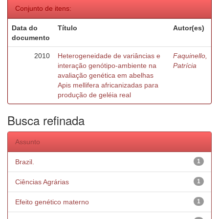
Conjunto de itens:
Data do
Título
Autor(es)
documento
2010
Heterogeneidade de variâncias e
Faquinello,
interação genótipo-ambiente na
Patrícia
avaliação genética em abelhas
Apis mellifera africanizadas para
produção de geléia real
Busca refinada
Assunto
Brazil.
1
Ciências Agrárias
1
Efeito genético materno
1