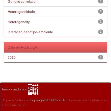
Genetic correlation
1
Heterogeneidade
1
Heterogeneity
1
Interação genótipo-ambiente
1
Data de Publicação
2010
1
Tema criado por
DSpace Software
Copyright © 2002-2010
Duraspace
-
Contato com
a administração