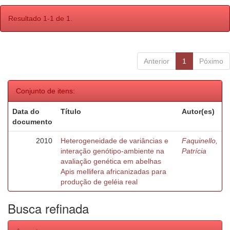
Resultado 1-1 de 1.
Anterior
1
Póximo
Conjunto de itens:
Data do
Título
Autor(es)
documento
2010
Heterogeneidade de variâncias e
Faquinello,
interação genótipo-ambiente na
Patrícia
avaliação genética em abelhas
Apis mellifera africanizadas para
produção de geléia real
Busca refinada