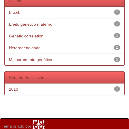
Assunto
Brazil.
1
Efeito genético materno
1
Genetic correlation
1
Heterogeneidade
1
Melhoramento genético
1
Data de Publicação
2010
1
Tema criado por