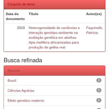
Conjunto de itens:
Data do
Título
Autor(es)
documento
2010
Heterogeneidade de variâncias e
Faquinello,
interação genótipo-ambiente na
Patrícia
avaliação genética em abelhas
Apis mellifera africanizadas para
produção de geléia real
Busca refinada
Assunto
Brazil.
1
Ciências Agrárias
1
Efeito genético materno
1