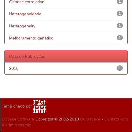
Genetic correlation
1
Heterogeneidade
1
Heterogeneity
1
Melhoramento genético
1
Data de Publicação
2010
1
Tema criado por
DSpace Software
Copyright © 2002-2010
Duraspace
-
Contato com
a administração