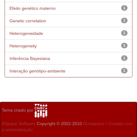
Efeito genético materno
1
Genetic correlation
1
Heterogeneidade
1
Heterogeneity
1
Inferência Bayesiana
1
Interação genótipo-ambiente
1
Tema criado por
DSpace Software
Copyright © 2002-2010
Duraspace
-
Contato com
a administração