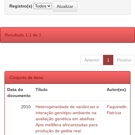
Registro(s)
Resultado 1-1 de 1.
Anterior
1
Póximo
Conjunto de itens:
Data do
Título
Autor(es)
documento
2010
Heterogeneidade de variâncias e
Faquinello,
interação genótipo-ambiente na
Patrícia
avaliação genética em abelhas
Apis mellifera africanizadas para
produção de geléia real