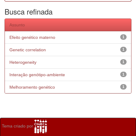
Busca refinada
Assunto
Efeito genético materno
1
Genetic correlation
1
Heterogeneity
1
Interação genótipo-ambiente
1
Melhoramento genético
1
Tema criado por