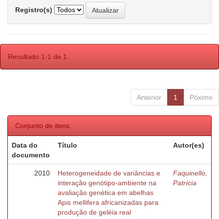
Registro(s)
Resultado 1-1 de 1.
Anterior
1
Póximo
Conjunto de itens:
Data do
Título
Autor(es)
documento
2010
Heterogeneidade de variâncias e
Faquinello,
interação genótipo-ambiente na
Patrícia
avaliação genética em abelhas
Apis mellifera africanizadas para
produção de geléia real