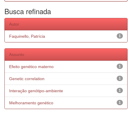
Busca refinada
Autor
Faquinello, Patrícia
1
Assunto
Efeito genético materno
1
Genetic correlation
1
Interação genótipo-ambiente
1
Melhoramento genético
1