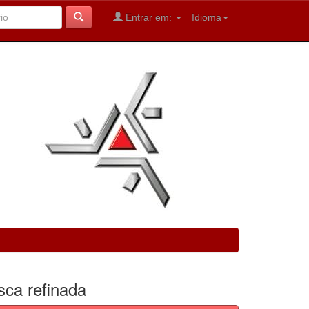
Entrar em:
Idioma
sca refinada