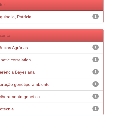
tor
quinello, Patrícia
1
sunto
ências Agrárias
1
netic correlation
1
ferência Bayesiana
1
teração genótipo-ambiente
1
lhoramento genético
1
otecnia
1