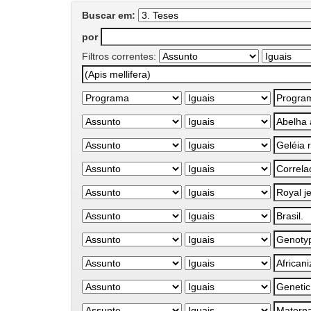
Buscar em:
por
Filtros correntes: