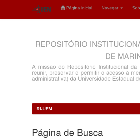
Página inicial
Navegar
Sob
Skip
navigation
REPOSITÓRIO INSTITUCION
DE MARIN
A missão do Repositório Institucional d
reunir, preservar e permitir o acesso à memó
administrativa) da Universidade Estadual d
RI-UEM
Página de Busca