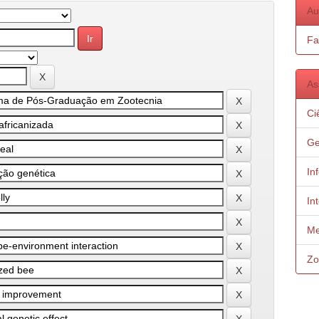
Au
Fa
As
Ci
Ge
In
In
Me
Zo