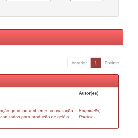
Anterior
1
Póximo
Autor(es)
ração genótipo-ambiente na avaliação
Faquinello,
ricanizadas para produção de geléia
Patrícia