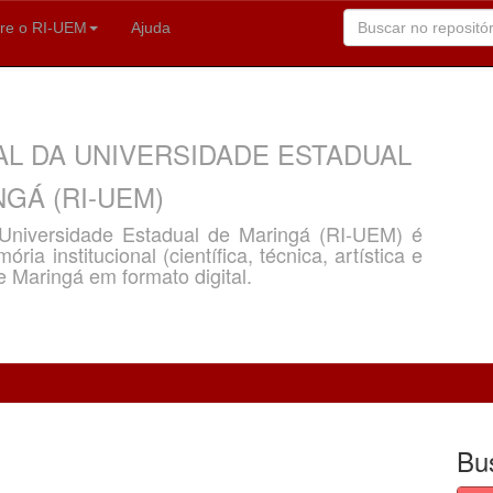
re o RI-UEM
Ajuda
AL DA UNIVERSIDADE ESTADUAL
GÁ (RI-UEM)
a Universidade Estadual de Maringá (RI-UEM) é
ria institucional (científica, técnica, artística e
e Maringá em formato digital.
Bu