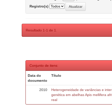
Registro(s)
Resultado 1-1 de 1.
Conjunto de itens:
Data do
Título
documento
2010
Heterogeneidade de variâncias e inte
genética em abelhas Apis mellifera af
real