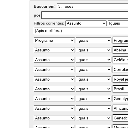
Buscar em:
por
Filtros correntes: