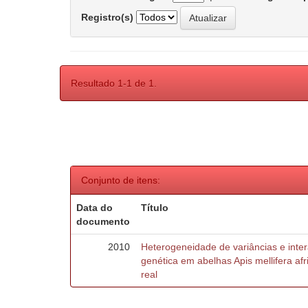
Registro(s)
Resultado 1-1 de 1.
Conjunto de itens:
Data do
Título
documento
2010
Heterogeneidade de variâncias e inte
genética em abelhas Apis mellifera af
real