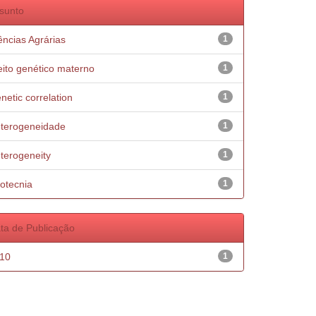
sunto
ências Agrárias
1
eito genético materno
1
netic correlation
1
terogeneidade
1
terogeneity
1
otecnia
1
ta de Publicação
10
1