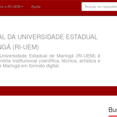
re o RI-UEM
Ajuda
AL DA UNIVERSIDADE ESTADUAL
GÁ (RI-UEM)
a Universidade Estadual de Maringá (RI-UEM) é
ria institucional (científica, técnica, artística e
e Maringá em formato digital.
Bu