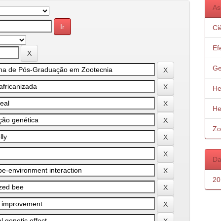
As
Ci
Ef
Ge
He
He
Zo
Da
20