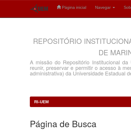
Página inicial
Navegar
Sob
Skip
navigation
REPOSITÓRIO INSTITUCION
DE MARIN
A missão do Repositório Institucional d
reunir, preservar e permitir o acesso à memó
administrativa) da Universidade Estadual d
RI-UEM
Página de Busca