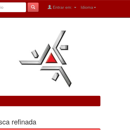
Entrar em:
Idioma
sca refinada