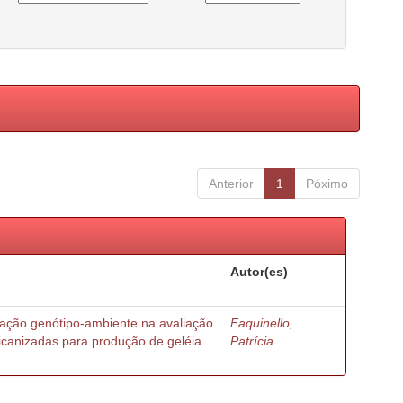
Anterior
1
Póximo
Autor(es)
ração genótipo-ambiente na avaliação
Faquinello,
ricanizadas para produção de geléia
Patrícia