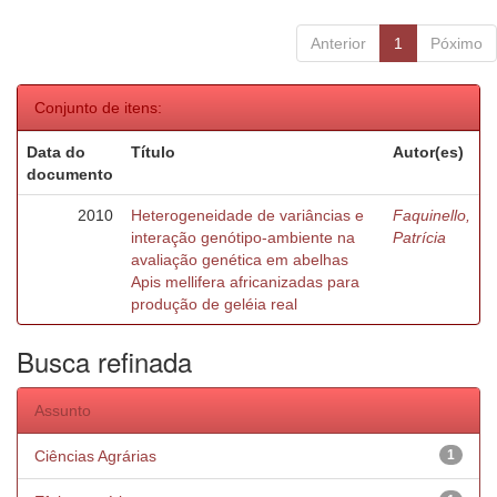
Anterior
1
Póximo
Conjunto de itens:
Data do
Título
Autor(es)
documento
2010
Heterogeneidade de variâncias e
Faquinello,
interação genótipo-ambiente na
Patrícia
avaliação genética em abelhas
Apis mellifera africanizadas para
produção de geléia real
Busca refinada
Assunto
Ciências Agrárias
1