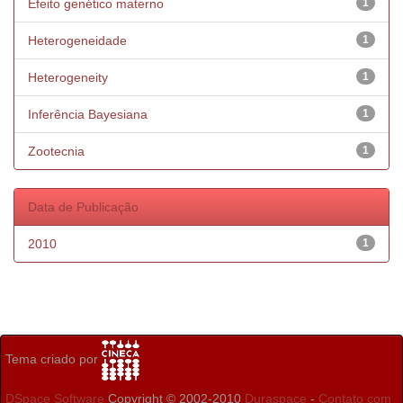
Efeito genético materno
1
Heterogeneidade
1
Heterogeneity
1
Inferência Bayesiana
1
Zootecnia
1
Data de Publicação
2010
1
Tema criado por
DSpace Software
Copyright © 2002-2010
Duraspace
-
Contato com