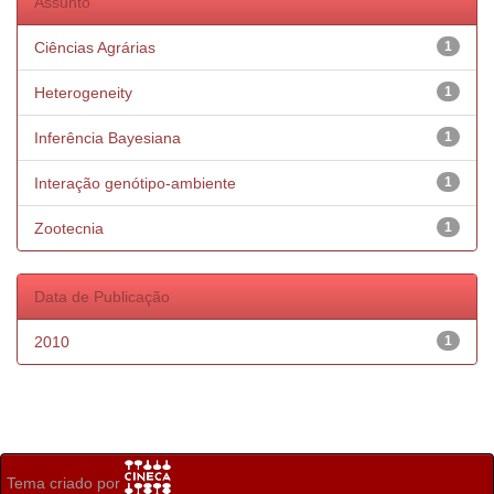
Assunto
Ciências Agrárias
1
Heterogeneity
1
Inferência Bayesiana
1
Interação genótipo-ambiente
1
Zootecnia
1
Data de Publicação
2010
1
Tema criado por