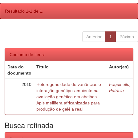
Resultado 1-1 de 1.
Anterior
1
Póximo
Conjunto de itens:
Data do
Título
Autor(es)
documento
2010
Heterogeneidade de variâncias e
Faquinello,
interação genótipo-ambiente na
Patrícia
avaliação genética em abelhas
Apis mellifera africanizadas para
produção de geléia real
Busca refinada