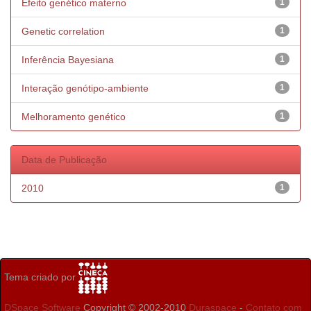
Efeito genético materno
1
Genetic correlation
1
Inferência Bayesiana
1
Interação genótipo-ambiente
1
Melhoramento genético
1
Data de Publicação
2010
1
Tema criado por
DSpace Software
Copyright © 2002-2010
Duraspace
-
Contato com