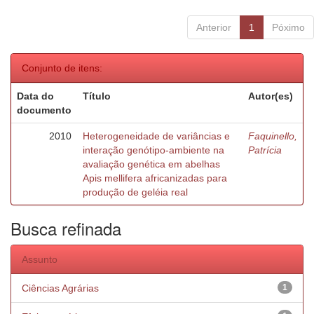
Anterior
1
Póximo
Conjunto de itens:
Data do
Título
Autor(es)
documento
2010
Heterogeneidade de variâncias e
Faquinello,
interação genótipo-ambiente na
Patrícia
avaliação genética em abelhas
Apis mellifera africanizadas para
produção de geléia real
Busca refinada
Assunto
Ciências Agrárias
1