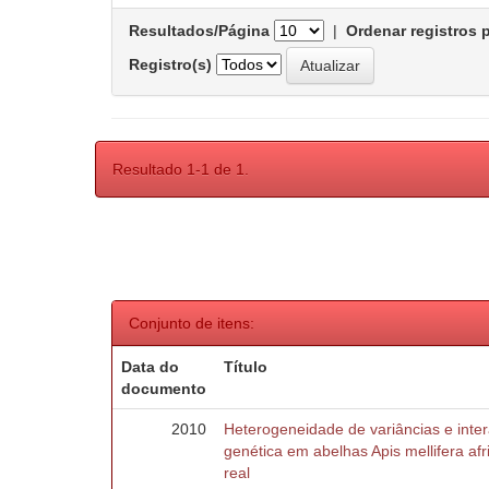
Resultados/Página
|
Ordenar registros 
Registro(s)
Resultado 1-1 de 1.
Conjunto de itens:
Data do
Título
documento
2010
Heterogeneidade de variâncias e inte
genética em abelhas Apis mellifera af
real