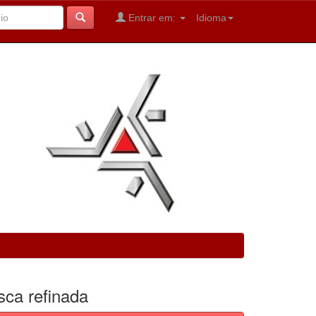
Entrar em:
Idioma
sca refinada