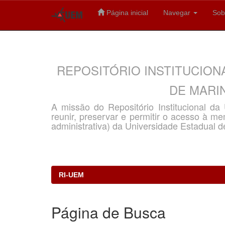
Página inicial
Navegar
Sob
Skip
navigation
REPOSITÓRIO INSTITUCION
DE MARIN
A missão do Repositório Institucional d
reunir, preservar e permitir o acesso à memó
administrativa) da Universidade Estadual d
RI-UEM
Página de Busca