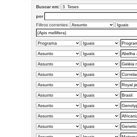
Buscar em:
por
Filtros correntes: