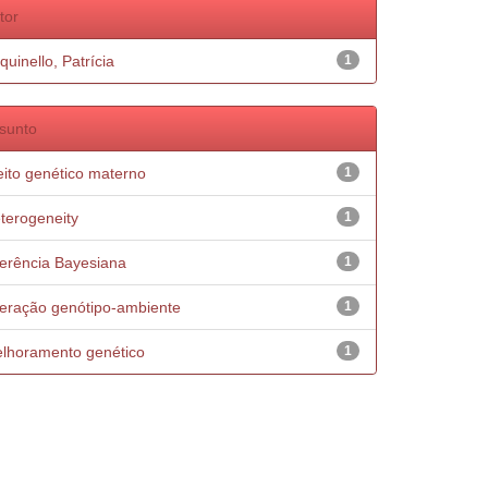
tor
quinello, Patrícia
1
sunto
eito genético materno
1
terogeneity
1
ferência Bayesiana
1
teração genótipo-ambiente
1
lhoramento genético
1