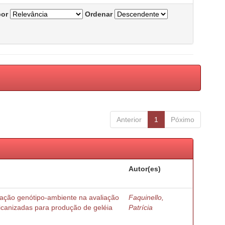
por
Ordenar
Anterior
1
Póximo
Autor(es)
ração genótipo-ambiente na avaliação
Faquinello,
ricanizadas para produção de geléia
Patrícia