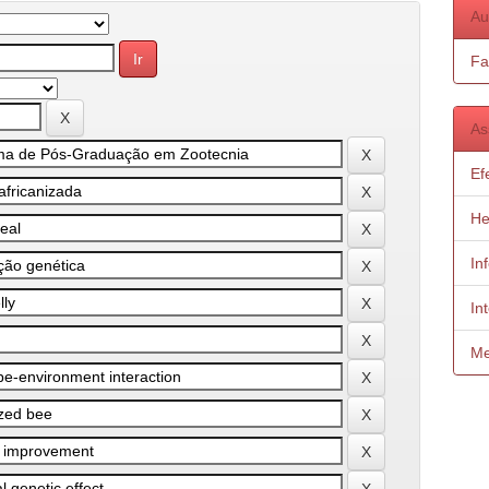
Au
Fa
As
Ef
He
In
In
Me