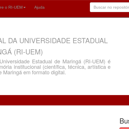
re o RI-UEM
Ajuda
AL DA UNIVERSIDADE ESTADUAL
GÁ (RI-UEM)
a Universidade Estadual de Maringá (RI-UEM) é
ria institucional (científica, técnica, artística e
e Maringá em formato digital.
Bu