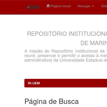
Página inicial
Navegar
Sob
Skip
navigation
REPOSITÓRIO INSTITUCION
DE MARIN
A missão do Repositório Institucional d
reunir, preservar e permitir o acesso à memó
administrativa) da Universidade Estadual d
RI-UEM
Página de Busca