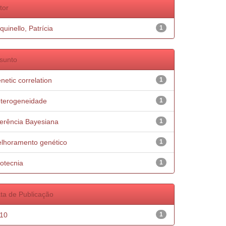
tor
quinello, Patrícia
1
sunto
netic correlation
1
terogeneidade
1
ferência Bayesiana
1
lhoramento genético
1
otecnia
1
ta de Publicação
10
1