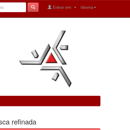
Entrar em:
Idioma
sca refinada