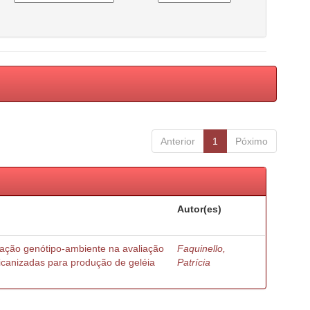
Anterior
1
Póximo
Autor(es)
ração genótipo-ambiente na avaliação
Faquinello,
ricanizadas para produção de geléia
Patrícia