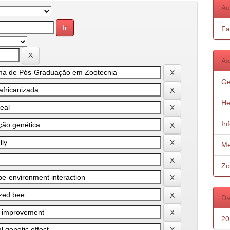
Au
Fa
As
Ge
He
In
Me
Zo
Da
20