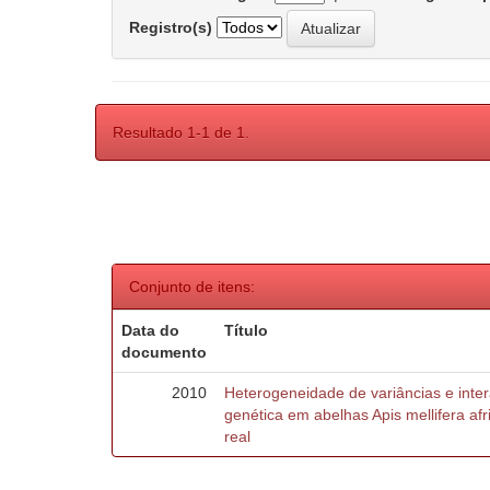
Registro(s)
Resultado 1-1 de 1.
Conjunto de itens:
Data do
Título
documento
2010
Heterogeneidade de variâncias e inte
genética em abelhas Apis mellifera af
real