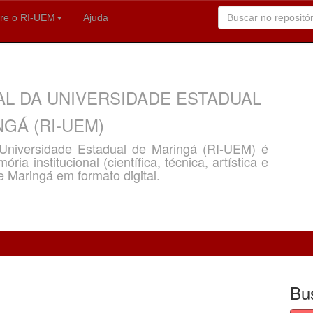
re o RI-UEM
Ajuda
AL DA UNIVERSIDADE ESTADUAL
GÁ (RI-UEM)
a Universidade Estadual de Maringá (RI-UEM) é
ria institucional (científica, técnica, artística e
e Maringá em formato digital.
Bu