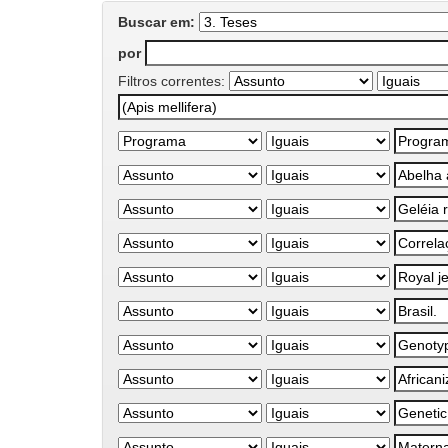
Buscar em:
por
Filtros correntes: