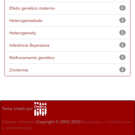
Efeito genético materno
1
Heterogeneidade
1
Heterogeneity
1
Inferência Bayesiana
1
Melhoramento genético
1
Zootecnia
1
Tema criado por
DSpace Software
Copyright © 2002-2010
Duraspace
-
Contato com
a administração