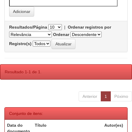
Resultados/Página
|
Ordenar registros por
Ordenar
Registro(s)
Resultado 1-1 de 1.
Anterior
1
Póximo
Conjunto de itens:
Data do
Título
Autor(es)
documento