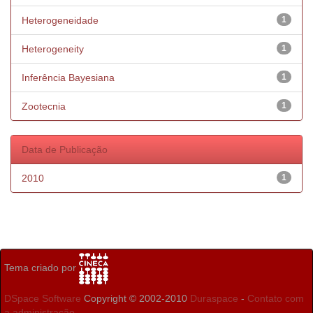
Heterogeneidade
1
Heterogeneity
1
Inferência Bayesiana
1
Zootecnia
1
Data de Publicação
2010
1
Tema criado por
DSpace Software
Copyright © 2002-2010
Duraspace
-
Contato com
a administração