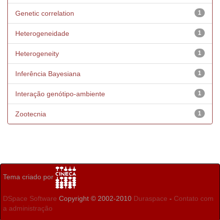
Genetic correlation
1
Heterogeneidade
1
Heterogeneity
1
Inferência Bayesiana
1
Interação genótipo-ambiente
1
Zootecnia
1
Tema criado por
DSpace Software
Copyright © 2002-2010
Duraspace
-
Contato com
a administração