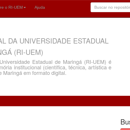
re o RI-UEM
Ajuda
AL DA UNIVERSIDADE ESTADUAL
GÁ (RI-UEM)
a Universidade Estadual de Maringá (RI-UEM) é
ria institucional (científica, técnica, artística e
e Maringá em formato digital.
Bu