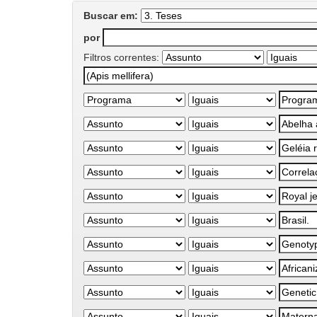
Buscar em:
por
Filtros correntes: