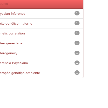
sunto
yesian Inference
1
eito genético materno
1
netic correlation
1
terogeneidade
1
terogeneity
1
ferência Bayesiana
1
teração genótipo-ambiente
1