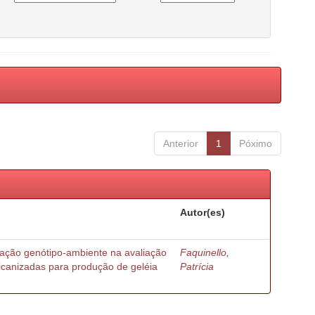
Anterior
1
Póximo
Autor(es)
ração genótipo-ambiente na avaliação
Faquinello,
ricanizadas para produção de geléia
Patrícia