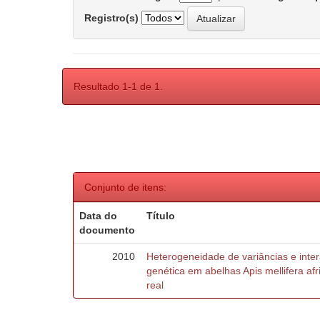
Registro(s)
Resultado 1-1 de 1.
Conjunto de itens:
Data do
Título
documento
2010
Heterogeneidade de variâncias e inte
genética em abelhas Apis mellifera af
real