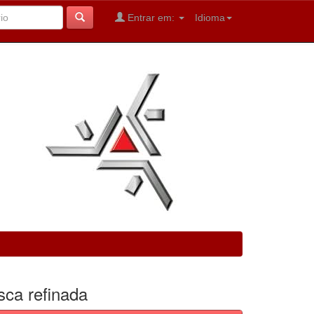
Entrar em:
Idioma
sca refinada