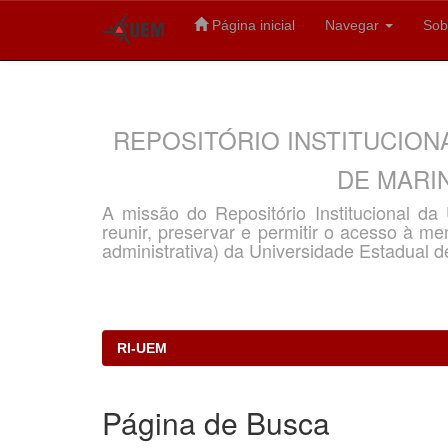
Página inicial
Navegar
Sob
Skip
navigation
REPOSITÓRIO INSTITUCION
DE MARIN
A missão do Repositório Institucional d
reunir, preservar e permitir o acesso à memó
administrativa) da Universidade Estadual d
RI-UEM
Página de Busca