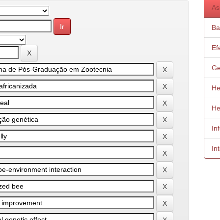
As
Ba
Ef
Ge
He
He
In
In