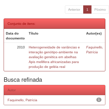
Anterior
1
Póximo
Conjunto de itens:
Data do
Título
Autor(es)
documento
2010
Heterogeneidade de variâncias e
Faquinello,
interação genótipo-ambiente na
Patrícia
avaliação genética em abelhas
Apis mellifera africanizadas para
produção de geléia real
Busca refinada
Autor
Faquinello, Patrícia
1