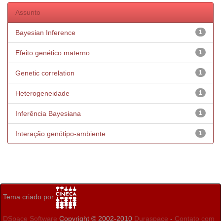
Assunto
Bayesian Inference
1
Efeito genético materno
1
Genetic correlation
1
Heterogeneidade
1
Inferência Bayesiana
1
Interação genótipo-ambiente
1
Tema criado por
DSpace Software
Copyright © 2002-2010
Duraspace
-
Contato com