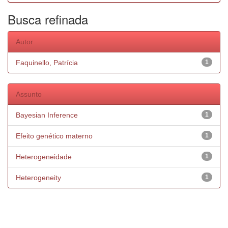
Busca refinada
Autor
Faquinello, Patrícia
1
Assunto
Bayesian Inference
1
Efeito genético materno
1
Heterogeneidade
1
Heterogeneity
1