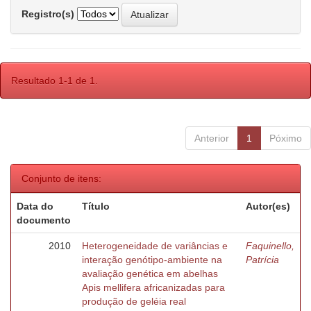
Registro(s)
Resultado 1-1 de 1.
Anterior
1
Póximo
Conjunto de itens:
Data do
Título
Autor(es)
documento
2010
Heterogeneidade de variâncias e
Faquinello,
interação genótipo-ambiente na
Patrícia
avaliação genética em abelhas
Apis mellifera africanizadas para
produção de geléia real