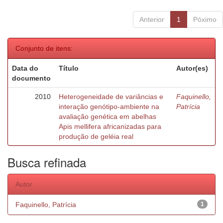
Anterior
1
Póximo
Conjunto de itens:
Data do
Título
Autor(es)
documento
2010
Heterogeneidade de variâncias e
Faquinello,
interação genótipo-ambiente na
Patrícia
avaliação genética em abelhas
Apis mellifera africanizadas para
produção de geléia real
Busca refinada
Autor
Faquinello, Patrícia
1