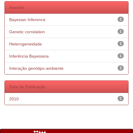
Assunto
Bayesian Inference
1
Genetic correlation
1
Heterogeneidade
1
Inferência Bayesiana
1
Interação genótipo-ambiente
1
Data de Publicação
2010
1