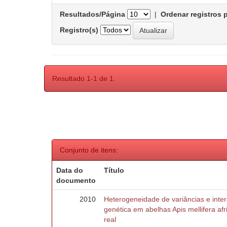
Resultados/Página
|
Ordenar registros 
Registro(s)
Resultado 1-1 de 1.
Conjunto de itens:
Data do
Título
documento
2010
Heterogeneidade de variâncias e inte
genética em abelhas Apis mellifera af
real