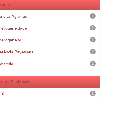
sunto
ências Agrárias
1
terogeneidade
1
terogeneity
1
ferência Bayesiana
1
otecnia
1
ta de Publicação
10
1