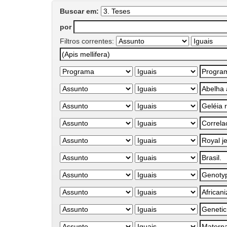
Buscar em:
por
Filtros correntes: