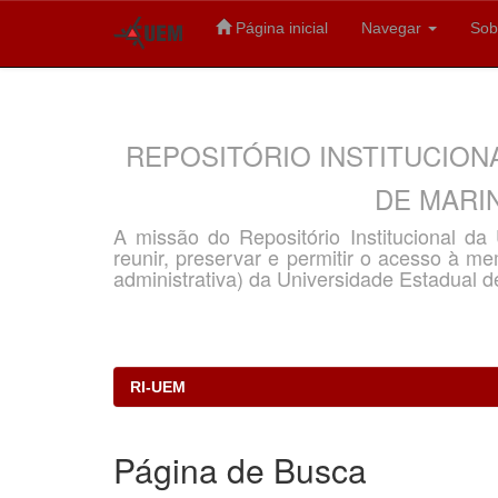
Página inicial
Navegar
Sob
Skip
navigation
REPOSITÓRIO INSTITUCION
DE MARIN
A missão do Repositório Institucional d
reunir, preservar e permitir o acesso à memó
administrativa) da Universidade Estadual d
RI-UEM
Página de Busca