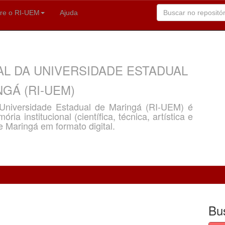
re o RI-UEM
Ajuda
AL DA UNIVERSIDADE ESTADUAL
GÁ (RI-UEM)
a Universidade Estadual de Maringá (RI-UEM) é
ria institucional (científica, técnica, artística e
e Maringá em formato digital.
Bu