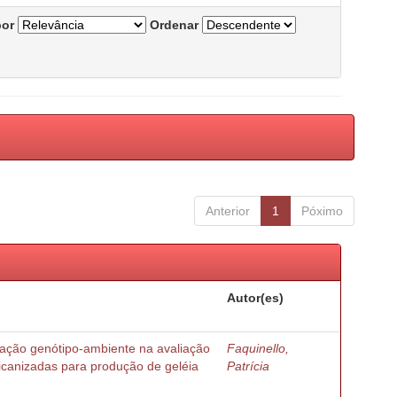
por
Ordenar
Anterior
1
Póximo
Autor(es)
ração genótipo-ambiente na avaliação
Faquinello,
ricanizadas para produção de geléia
Patrícia