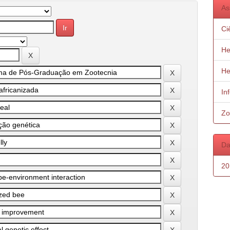
As
Ci
He
He
In
Zo
Da
20