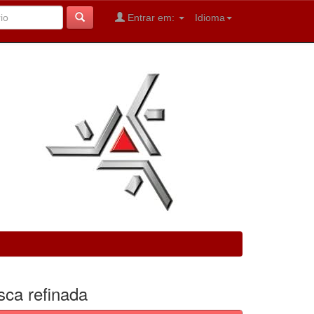
Entrar em:
Idioma
sca refinada