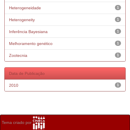
Heterogeneidade
1
Heterogeneity
1
Inferência Bayesiana
1
Melhoramento genético
1
Zootecnia
1
Data de Publicação
2010
1
Tema criado por