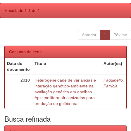
Resultado 1-1 de 1.
Anterior
1
Póximo
Conjunto de itens:
Data do
Título
Autor(es)
documento
2010
Heterogeneidade de variâncias e
Faquinello,
interação genótipo-ambiente na
Patrícia
avaliação genética em abelhas
Apis mellifera africanizadas para
produção de geléia real
Busca refinada