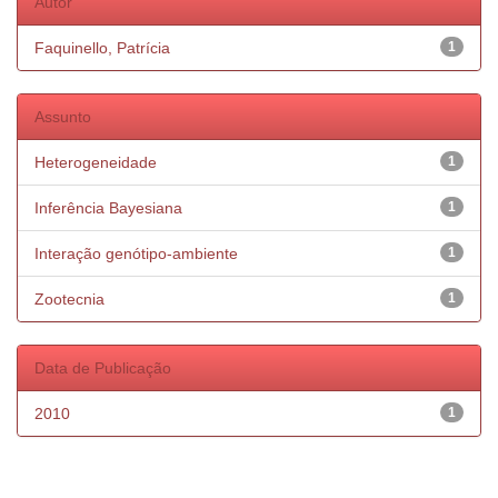
Autor
Faquinello, Patrícia
1
Assunto
Heterogeneidade
1
Inferência Bayesiana
1
Interação genótipo-ambiente
1
Zootecnia
1
Data de Publicação
2010
1