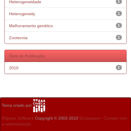
Heterogeneidade
1
Heterogeneity
1
Melhoramento genético
1
Zootecnia
1
Data de Publicação
2010
1
Tema criado por
DSpace Software
Copyright © 2002-2010
Duraspace
-
Contato com
a administração