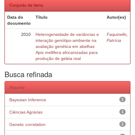
Conjunto de itens:
Data do
Título
Autor(es)
documento
2010
Heterogeneidade de variâncias e
Faquinello,
interação genótipo-ambiente na
Patrícia
avaliação genética em abelhas
Apis mellifera africanizadas para
produção de geléia real
Busca refinada
Assunto
Bayesian Inference
1
Ciências Agrárias
1
Genetic correlation
1