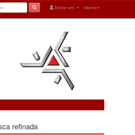
Entrar em:
Idioma
sca refinada