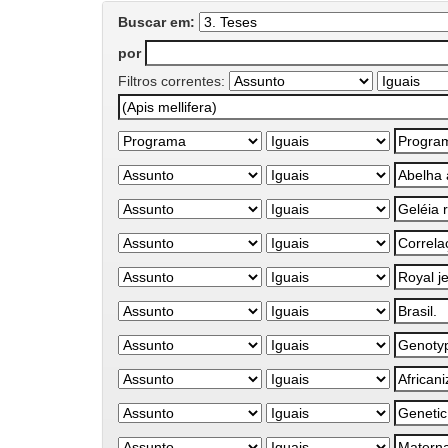
Buscar em:
por
Filtros correntes: