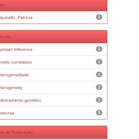
tor
quinello, Patrícia
1
sunto
yesian Inference
1
netic correlation
1
terogeneidade
1
terogeneity
1
lhoramento genético
1
otecnia
1
ta de Publicação