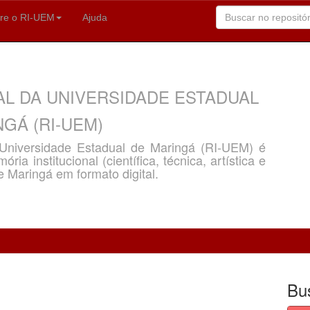
re o RI-UEM
Ajuda
AL DA UNIVERSIDADE ESTADUAL
GÁ (RI-UEM)
a Universidade Estadual de Maringá (RI-UEM) é
ria institucional (científica, técnica, artística e
e Maringá em formato digital.
Bu