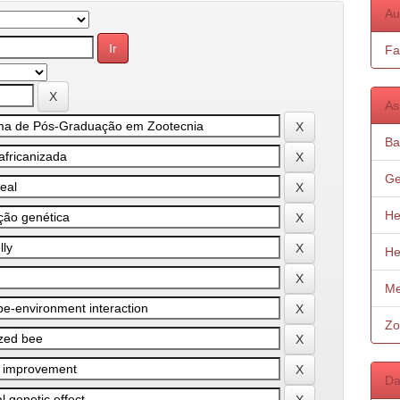
Au
Fa
As
Ba
Ge
He
He
Me
Zo
Da