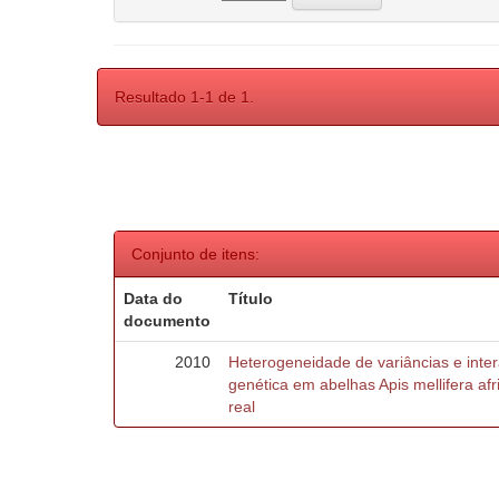
Resultado 1-1 de 1.
Conjunto de itens:
Data do
Título
documento
2010
Heterogeneidade de variâncias e inte
genética em abelhas Apis mellifera af
real