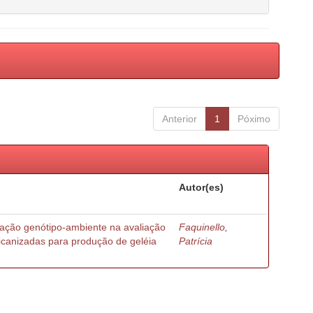
Anterior
1
Póximo
Autor(es)
ração genótipo-ambiente na avaliação
Faquinello,
ricanizadas para produção de geléia
Patrícia