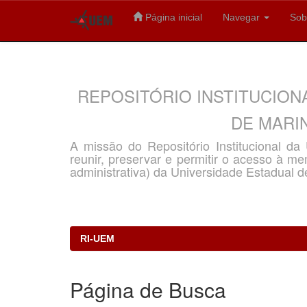
Página inicial
Navegar
Sob
Skip
navigation
REPOSITÓRIO INSTITUCION
DE MARIN
A missão do Repositório Institucional d
reunir, preservar e permitir o acesso à memó
administrativa) da Universidade Estadual d
RI-UEM
Página de Busca