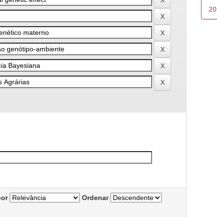
20
por
Ordenar