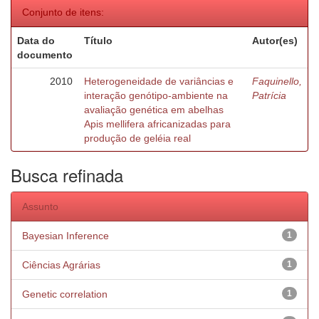
Conjunto de itens:
Data do
Título
Autor(es)
documento
2010
Heterogeneidade de variâncias e
Faquinello,
interação genótipo-ambiente na
Patrícia
avaliação genética em abelhas
Apis mellifera africanizadas para
produção de geléia real
Busca refinada
Assunto
Bayesian Inference
1
Ciências Agrárias
1
Genetic correlation
1