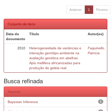
Anterior
1
Póximo
Conjunto de itens:
Data do
Título
Autor(es)
documento
2010
Heterogeneidade de variâncias e
Faquinello,
interação genótipo-ambiente na
Patrícia
avaliação genética em abelhas
Apis mellifera africanizadas para
produção de geléia real
Busca refinada
Assunto
Bayesian Inference
1