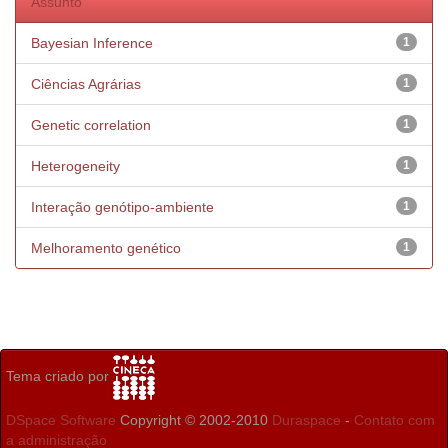
Assunto
Bayesian Inference
1
Ciências Agrárias
1
Genetic correlation
1
Heterogeneity
1
Interação genótipo-ambiente
1
Melhoramento genético
1
Tema criado por
DSpace Software
Copyright © 2002-2010
Duraspace
-
Contato com
a administração