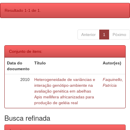
Resultado 1-1 de 1.
Anterior
1
Póximo
Conjunto de itens:
Data do
Título
Autor(es)
documento
2010
Heterogeneidade de variâncias e
Faquinello,
interação genótipo-ambiente na
Patrícia
avaliação genética em abelhas
Apis mellifera africanizadas para
produção de geléia real
Busca refinada