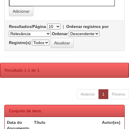
Resultados/Página
|
Ordenar registros por
Ordenar
Registro(s)
Resultado 1-1 de 1.
Anterior
1
Póximo
Conjunto de itens:
Data do
Título
Autor(es)
documento