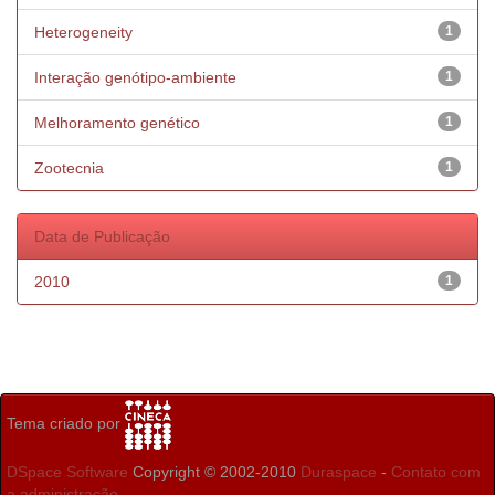
Heterogeneity
1
Interação genótipo-ambiente
1
Melhoramento genético
1
Zootecnia
1
Data de Publicação
2010
1
Tema criado por
DSpace Software
Copyright © 2002-2010
Duraspace
-
Contato com
a administração