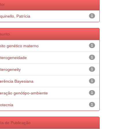
tor
quinello, Patrícia
1
sunto
eito genético materno
1
terogeneidade
1
terogeneity
1
ferência Bayesiana
1
teração genótipo-ambiente
1
otecnia
1
ta de Publicação