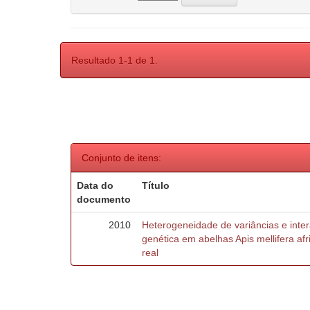
Resultado 1-1 de 1.
Conjunto de itens:
Data do
Título
documento
2010
Heterogeneidade de variâncias e inte
genética em abelhas Apis mellifera af
real