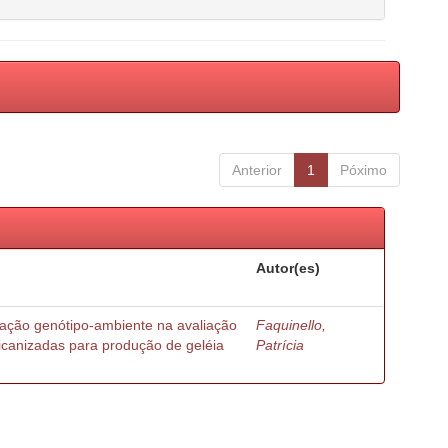
Anterior
1
Póximo
Autor(es)
ração genótipo-ambiente na avaliação
Faquinello,
ricanizadas para produção de geléia
Patrícia