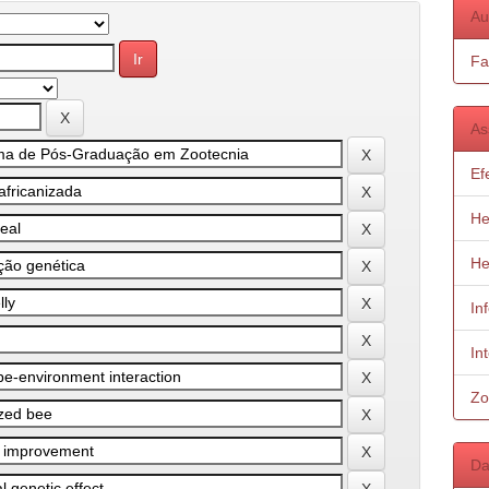
Au
Fa
As
Ef
He
He
In
In
Zo
Da