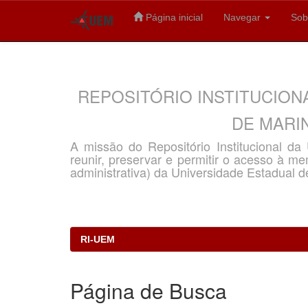
Página inicial
Navegar
Sob
Skip
navigation
REPOSITÓRIO INSTITUCION
DE MARIN
A missão do Repositório Institucional d
reunir, preservar e permitir o acesso à memó
administrativa) da Universidade Estadual d
RI-UEM
Página de Busca