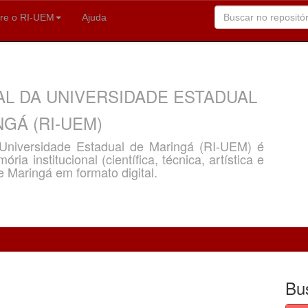
re o RI-UEM
Ajuda
AL DA UNIVERSIDADE ESTADUAL
GÁ (RI-UEM)
a Universidade Estadual de Maringá (RI-UEM) é
ria institucional (científica, técnica, artística e
e Maringá em formato digital.
Bu