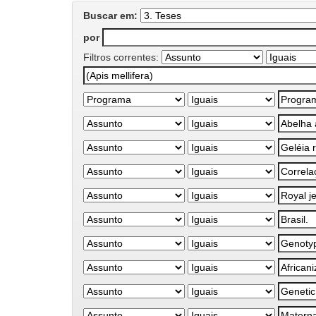
Buscar em:
por
Filtros correntes: