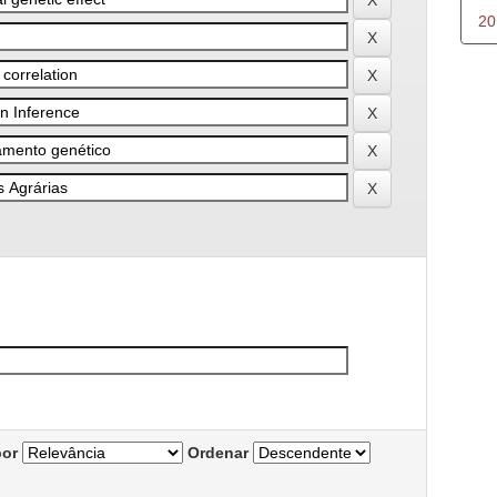
20
por
Ordenar