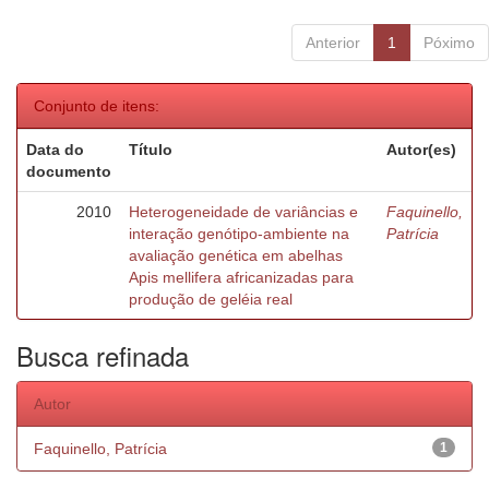
Anterior
1
Póximo
Conjunto de itens:
Data do
Título
Autor(es)
documento
2010
Heterogeneidade de variâncias e
Faquinello,
interação genótipo-ambiente na
Patrícia
avaliação genética em abelhas
Apis mellifera africanizadas para
produção de geléia real
Busca refinada
Autor
Faquinello, Patrícia
1