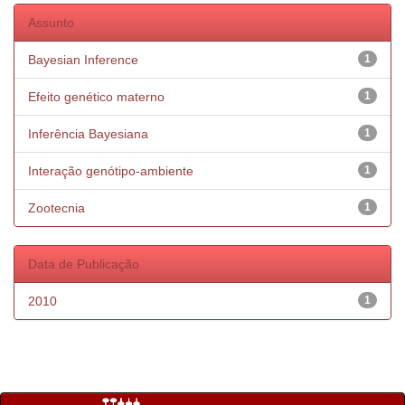
Assunto
Bayesian Inference
1
Efeito genético materno
1
Inferência Bayesiana
1
Interação genótipo-ambiente
1
Zootecnia
1
Data de Publicação
2010
1