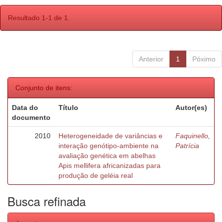
Resultado 1-1 de 1.
Anterior
1
Póximo
Conjunto de itens:
Data do
Título
Autor(es)
documento
2010
Heterogeneidade de variâncias e
Faquinello,
interação genótipo-ambiente na
Patrícia
avaliação genética em abelhas
Apis mellifera africanizadas para
produção de geléia real
Busca refinada