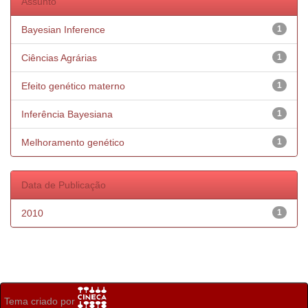
Assunto
Bayesian Inference
1
Ciências Agrárias
1
Efeito genético materno
1
Inferência Bayesiana
1
Melhoramento genético
1
Data de Publicação
2010
1
Tema criado por