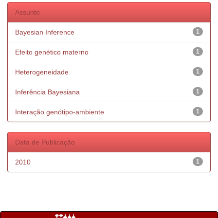
Assunto
Bayesian Inference
1
Efeito genético materno
1
Heterogeneidade
1
Inferência Bayesiana
1
Interação genótipo-ambiente
1
Data de Publicação
2010
1