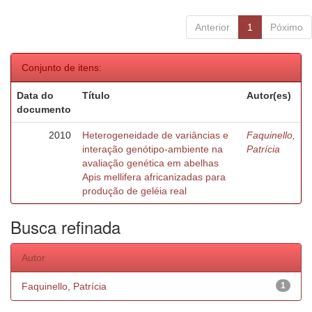
Anterior
1
Póximo
Conjunto de itens:
Data do
Título
Autor(es)
documento
2010
Heterogeneidade de variâncias e
Faquinello,
interação genótipo-ambiente na
Patrícia
avaliação genética em abelhas
Apis mellifera africanizadas para
produção de geléia real
Busca refinada
Autor
Faquinello, Patrícia
1