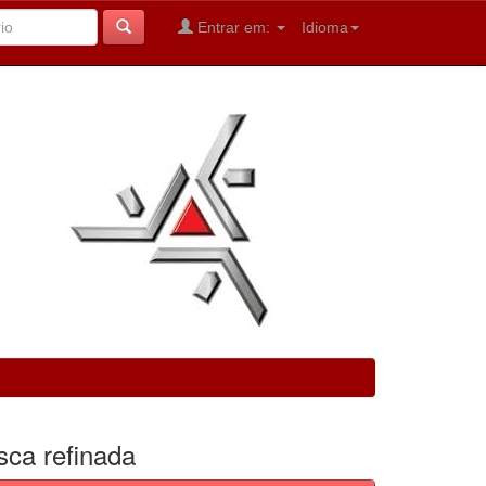
Entrar em:
Idioma
sca refinada