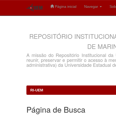
Página inicial
Navegar
Sob
Skip
navigation
REPOSITÓRIO INSTITUCION
DE MARIN
A missão do Repositório Institucional d
reunir, preservar e permitir o acesso à memó
administrativa) da Universidade Estadual d
RI-UEM
Página de Busca