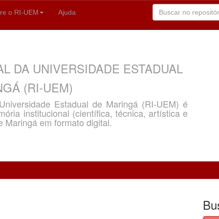
re o RI-UEM
Ajuda
AL DA UNIVERSIDADE ESTADUAL
GÁ (RI-UEM)
a Universidade Estadual de Maringá (RI-UEM) é
ria institucional (científica, técnica, artística e
e Maringá em formato digital.
Bu