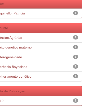
tor
quinello, Patrícia
1
sunto
ências Agrárias
1
eito genético materno
1
terogeneidade
1
ferência Bayesiana
1
lhoramento genético
1
ta de Publicação
10
1