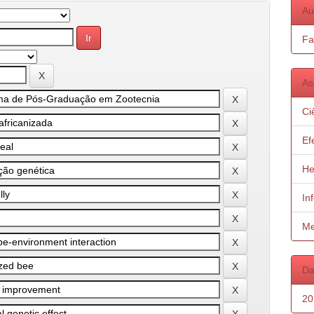
Au
Fa
As
Ci
Ef
He
In
Me
Da
20