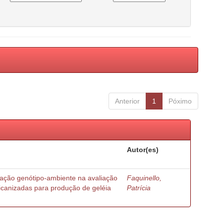
Anterior
1
Póximo
Autor(es)
ração genótipo-ambiente na avaliação
Faquinello,
ricanizadas para produção de geléia
Patrícia