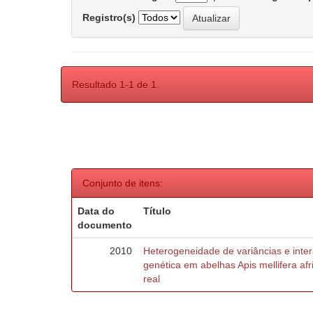
Registro(s)
Resultado 1-1 de 1.
Conjunto de itens:
Data do
Título
documento
2010
Heterogeneidade de variâncias e inte
genética em abelhas Apis mellifera af
real