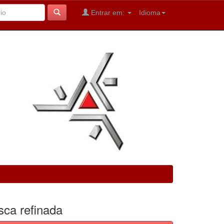
Entrar em:
Idioma
sca refinada