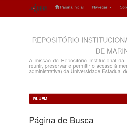
Página inicial
Navegar
Sob
Skip
navigation
REPOSITÓRIO INSTITUCION
DE MARIN
A missão do Repositório Institucional d
reunir, preservar e permitir o acesso à memó
administrativa) da Universidade Estadual d
RI-UEM
Página de Busca