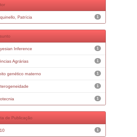
tor
quinello, Patrícia
1
sunto
yesian Inference
1
ências Agrárias
1
eito genético materno
1
terogeneidade
1
otecnia
1
ta de Publicação
10
1