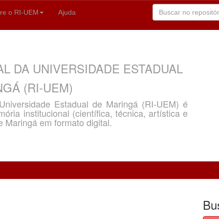
re o RI-UEM
Ajuda
AL DA UNIVERSIDADE ESTADUAL
GÁ (RI-UEM)
a Universidade Estadual de Maringá (RI-UEM) é
ria institucional (científica, técnica, artística e
e Maringá em formato digital.
Bu