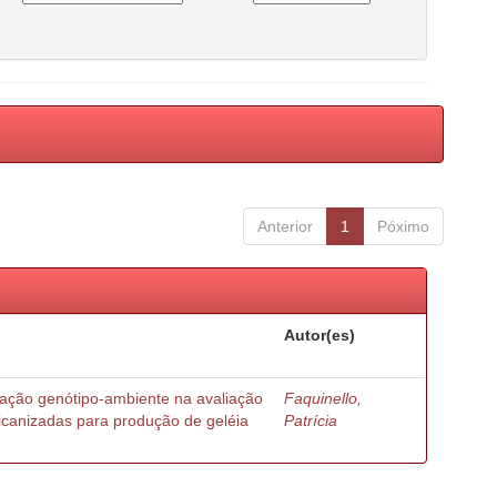
Anterior
1
Póximo
Autor(es)
ração genótipo-ambiente na avaliação
Faquinello,
ricanizadas para produção de geléia
Patrícia