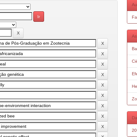
Au
Fa
As
Ba
Ci
Ef
He
Zo
Da
20