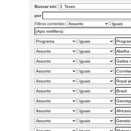
Buscar em:
por
Filtros correntes: