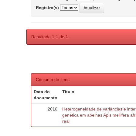
Registro(s)
Resultado 1-1 de 1.
Conjunto de itens:
Data do
Título
documento
2010
Heterogeneidade de variâncias e inte
genética em abelhas Apis mellifera af
real