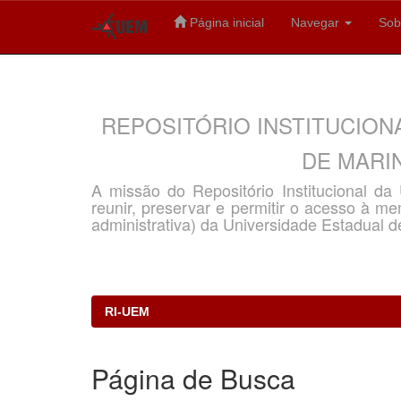
Página inicial
Navegar
Sob
Skip
navigation
REPOSITÓRIO INSTITUCION
DE MARIN
A missão do Repositório Institucional d
reunir, preservar e permitir o acesso à memó
administrativa) da Universidade Estadual d
RI-UEM
Página de Busca