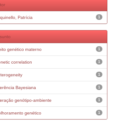
tor
quinello, Patrícia
1
sunto
eito genético materno
1
netic correlation
1
terogeneity
1
ferência Bayesiana
1
teração genótipo-ambiente
1
lhoramento genético
1