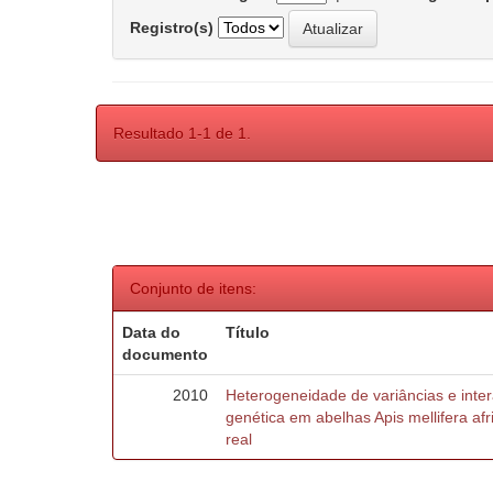
Registro(s)
Resultado 1-1 de 1.
Conjunto de itens:
Data do
Título
documento
2010
Heterogeneidade de variâncias e inte
genética em abelhas Apis mellifera af
real