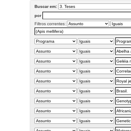
Buscar em:
por
Filtros correntes: