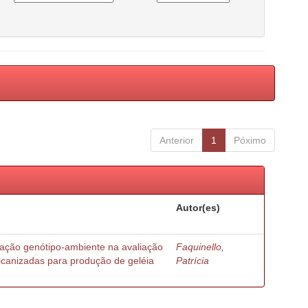
Anterior
1
Póximo
Autor(es)
ração genótipo-ambiente na avaliação
Faquinello,
ricanizadas para produção de geléia
Patrícia