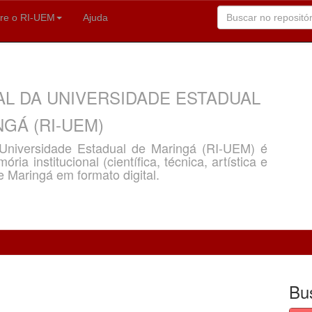
re o RI-UEM
Ajuda
AL DA UNIVERSIDADE ESTADUAL
GÁ (RI-UEM)
a Universidade Estadual de Maringá (RI-UEM) é
ria institucional (científica, técnica, artística e
e Maringá em formato digital.
Bu