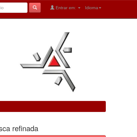
Entrar em:
Idioma
sca refinada