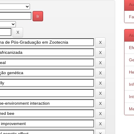
Au
Fa
As
Ef
Ge
He
In
In
Me