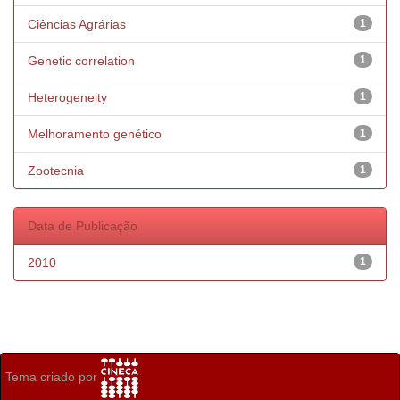
Ciências Agrárias
1
Genetic correlation
1
Heterogeneity
1
Melhoramento genético
1
Zootecnia
1
Data de Publicação
2010
1
Tema criado por