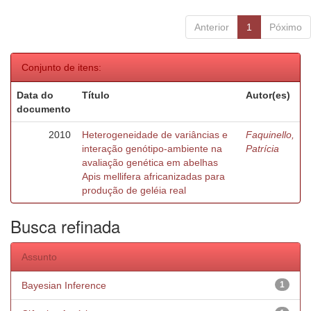
Anterior
1
Póximo
Conjunto de itens:
Data do
Título
Autor(es)
documento
2010
Heterogeneidade de variâncias e
Faquinello,
interação genótipo-ambiente na
Patrícia
avaliação genética em abelhas
Apis mellifera africanizadas para
produção de geléia real
Busca refinada
Assunto
Bayesian Inference
1