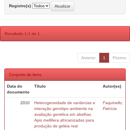
Registro(s)
Resultado 1-1 de 1.
Anterior
1
Póximo
Conjunto de itens:
Data do
Título
Autor(es)
documento
2010
Heterogeneidade de variâncias e
Faquinello,
interação genótipo-ambiente na
Patrícia
avaliação genética em abelhas
Apis mellifera africanizadas para
produção de geléia real