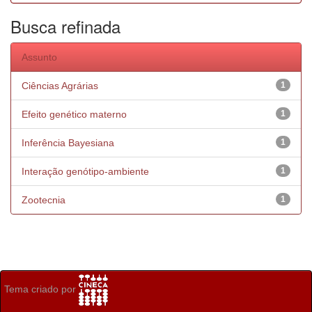
Busca refinada
Assunto
Ciências Agrárias
1
Efeito genético materno
1
Inferência Bayesiana
1
Interação genótipo-ambiente
1
Zootecnia
1
Tema criado por