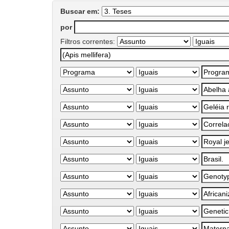
Buscar em:
por
Filtros correntes: