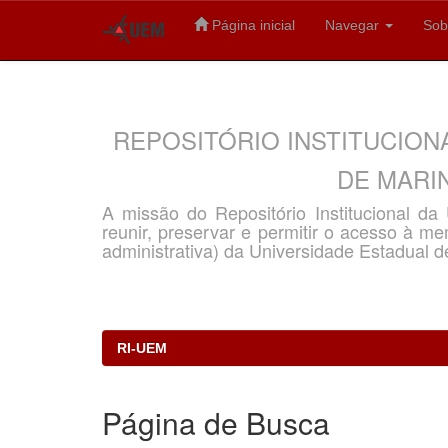
Página inicial
Navegar
Sob
Skip
navigation
REPOSITÓRIO INSTITUCION
DE MARIN
A missão do Repositório Institucional d
reunir, preservar e permitir o acesso à memó
administrativa) da Universidade Estadual d
RI-UEM
Página de Busca