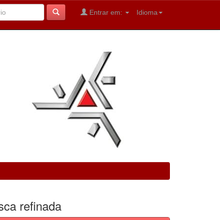
Entrar em:
Idioma
sca refinada