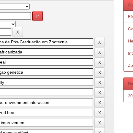
As
Ef
Ge
He
In
Zo
Da
20