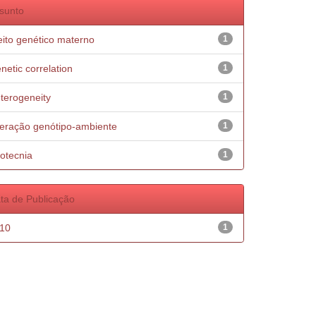
sunto
eito genético materno
1
netic correlation
1
terogeneity
1
teração genótipo-ambiente
1
otecnia
1
ta de Publicação
10
1