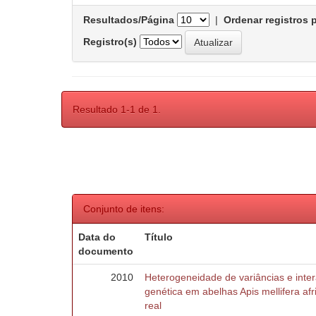
Resultados/Página
|
Ordenar registros 
Registro(s)
Resultado 1-1 de 1.
Conjunto de itens:
Data do
Título
documento
2010
Heterogeneidade de variâncias e inte
genética em abelhas Apis mellifera af
real