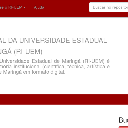
re o RI-UEM
Ajuda
AL DA UNIVERSIDADE ESTADUAL
GÁ (RI-UEM)
a Universidade Estadual de Maringá (RI-UEM) é
ria institucional (científica, técnica, artística e
e Maringá em formato digital.
Bu