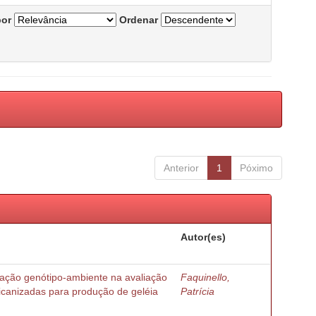
por
Ordenar
Anterior
1
Póximo
Autor(es)
ração genótipo-ambiente na avaliação
Faquinello,
ricanizadas para produção de geléia
Patrícia