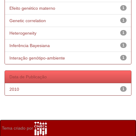
Efeito genético materno
1
Genetic correlation
1
Heterogeneity
1
Inferência Bayesiana
1
Interação genótipo-ambiente
1
Data de Publicação
2010
1
Tema criado por