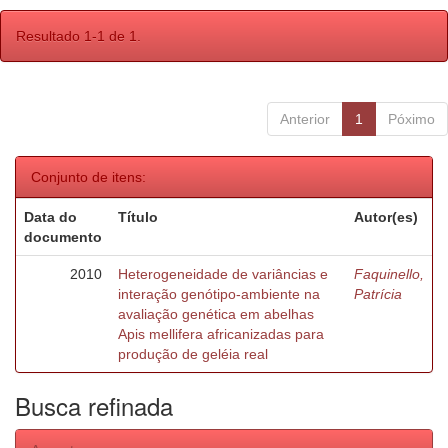
Resultado 1-1 de 1.
Anterior
1
Póximo
Conjunto de itens:
Data do
Título
Autor(es)
documento
2010
Heterogeneidade de variâncias e
Faquinello,
interação genótipo-ambiente na
Patrícia
avaliação genética em abelhas
Apis mellifera africanizadas para
produção de geléia real
Busca refinada