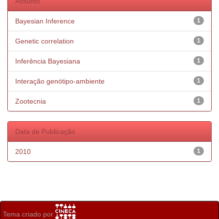
Assunto
Bayesian Inference
1
Genetic correlation
1
Inferência Bayesiana
1
Interação genótipo-ambiente
1
Zootecnia
1
Data de Publicação
2010
1
Tema criado por