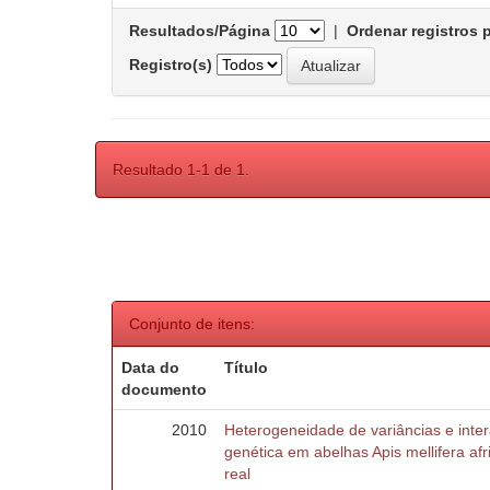
Resultados/Página
|
Ordenar registros 
Registro(s)
Resultado 1-1 de 1.
Conjunto de itens:
Data do
Título
documento
2010
Heterogeneidade de variâncias e inte
genética em abelhas Apis mellifera af
real