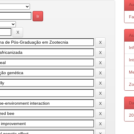
Au
Fa
As
In
In
Me
Zo
Da
20