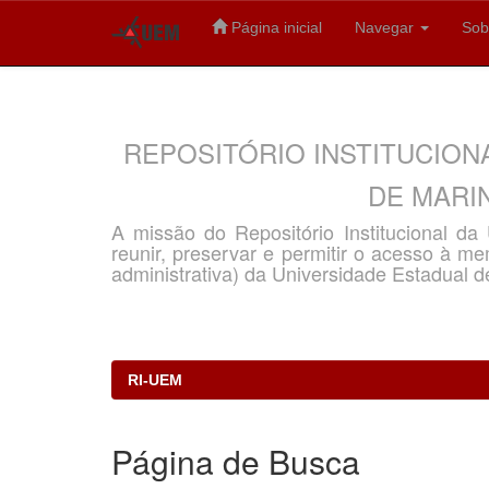
Página inicial
Navegar
Sob
Skip
navigation
REPOSITÓRIO INSTITUCION
DE MARIN
A missão do Repositório Institucional d
reunir, preservar e permitir o acesso à memó
administrativa) da Universidade Estadual d
RI-UEM
Página de Busca