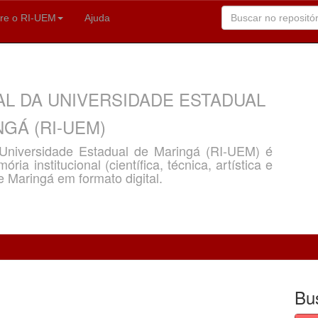
re o RI-UEM
Ajuda
AL DA UNIVERSIDADE ESTADUAL
GÁ (RI-UEM)
a Universidade Estadual de Maringá (RI-UEM) é
ria institucional (científica, técnica, artística e
e Maringá em formato digital.
Bu