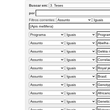
Buscar em:
por
Filtros correntes: