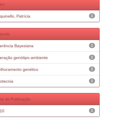
tor
quinello, Patrícia
1
sunto
ferência Bayesiana
1
teração genótipo-ambiente
1
lhoramento genético
1
otecnia
1
ta de Publicação
10
1