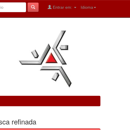
Entrar em:
Idioma
sca refinada