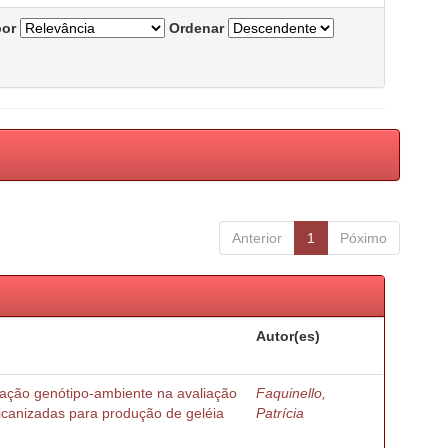
por
Ordenar
Anterior
1
Póximo
Autor(es)
ração genótipo-ambiente na avaliação
Faquinello,
ricanizadas para produção de geléia
Patrícia