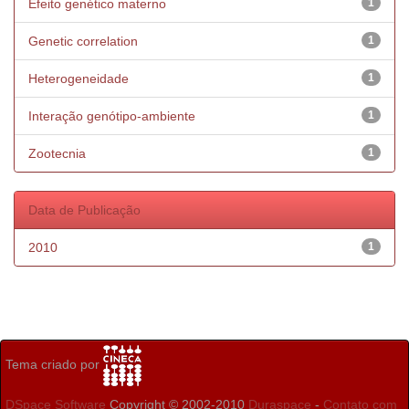
Efeito genético materno
1
Genetic correlation
1
Heterogeneidade
1
Interação genótipo-ambiente
1
Zootecnia
1
Data de Publicação
2010
1
Tema criado por
DSpace Software
Copyright © 2002-2010
Duraspace
-
Contato com