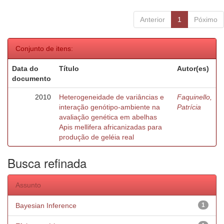
Anterior
1
Póximo
Conjunto de itens:
Data do
Título
Autor(es)
documento
2010
Heterogeneidade de variâncias e
Faquinello,
interação genótipo-ambiente na
Patrícia
avaliação genética em abelhas
Apis mellifera africanizadas para
produção de geléia real
Busca refinada
Assunto
Bayesian Inference
1