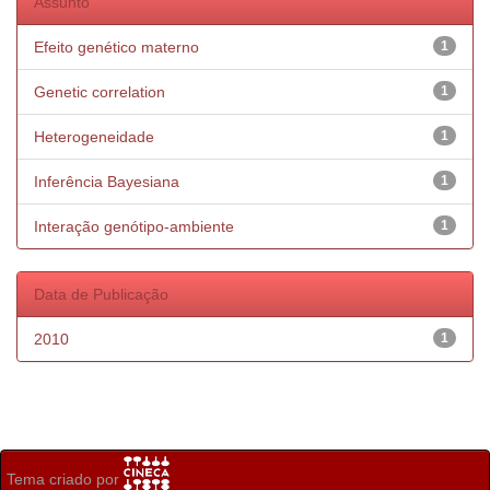
Assunto
Efeito genético materno
1
Genetic correlation
1
Heterogeneidade
1
Inferência Bayesiana
1
Interação genótipo-ambiente
1
Data de Publicação
2010
1
Tema criado por