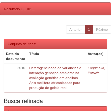
Resultado 1-1 de 1.
Anterior
1
Póximo
Conjunto de itens:
Data do
Título
Autor(es)
documento
2010
Heterogeneidade de variâncias e
Faquinello,
interação genótipo-ambiente na
Patrícia
avaliação genética em abelhas
Apis mellifera africanizadas para
produção de geléia real
Busca refinada