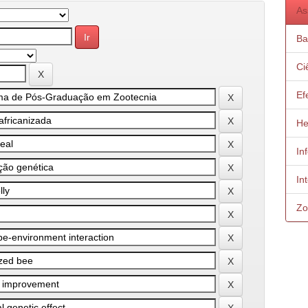
As
Ba
Ci
Ef
He
In
In
Zo