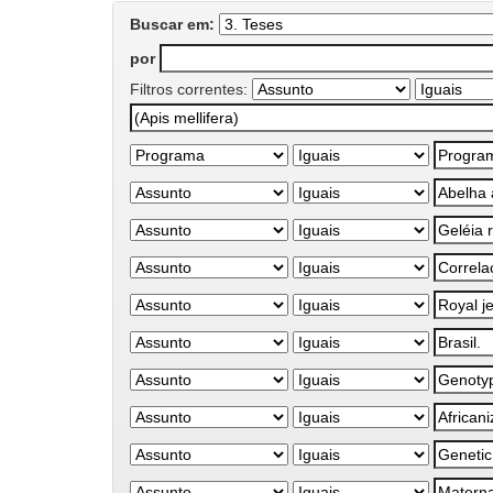
Buscar em:
por
Filtros correntes: