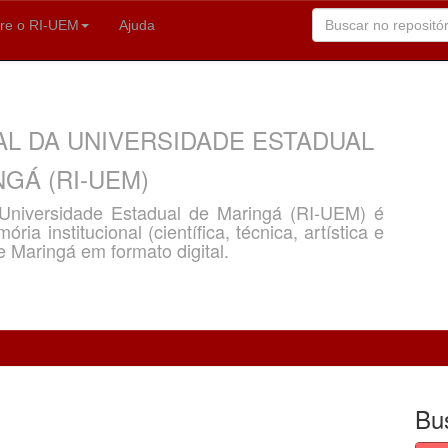
re o RI-UEM
Ajuda
AL DA UNIVERSIDADE ESTADUAL
GÁ (RI-UEM)
a Universidade Estadual de Maringá (RI-UEM) é
ria institucional (científica, técnica, artística e
e Maringá em formato digital.
Bu