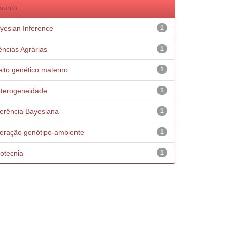
sunto
yesian Inference
1
ências Agrárias
1
eito genético materno
1
terogeneidade
1
ferência Bayesiana
1
teração genótipo-ambiente
1
otecnia
1