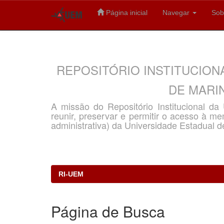
Página inicial
Navegar
Sob
Skip
navigation
REPOSITÓRIO INSTITUCION
DE MARIN
A missão do Repositório Institucional d
reunir, preservar e permitir o acesso à memó
administrativa) da Universidade Estadual d
RI-UEM
Página de Busca