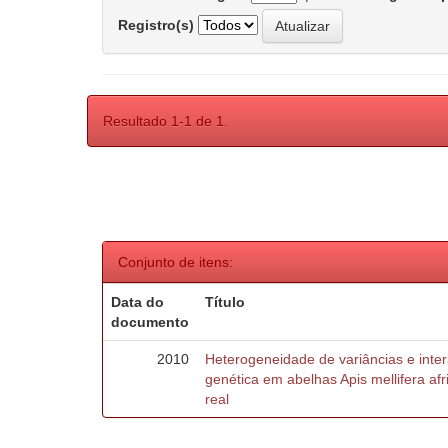
Registro(s)
Resultado 1-1 de 1.
Conjunto de itens:
Data do
Título
documento
2010
Heterogeneidade de variâncias e inte
genética em abelhas Apis mellifera af
real