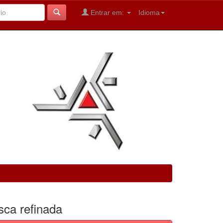
Entrar em:
Idioma
sca refinada