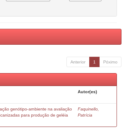
Anterior
1
Póximo
Autor(es)
ração genótipo-ambiente na avaliação
Faquinello,
ricanizadas para produção de geléia
Patrícia