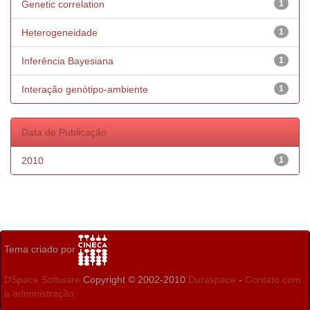
Genetic correlation
1
Heterogeneidade
1
Inferência Bayesiana
1
Interação genótipo-ambiente
1
Data de Publicação
2010
1
Tema criado por
DSpace Software
Copyright © 2002-2010
Duraspace
-
Contato com
a administração