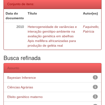
Conjunto de itens:
Data do
Título
Autor(es)
documento
2010
Heterogeneidade de variâncias e
Faquinello,
interação genótipo-ambiente na
Patrícia
avaliação genética em abelhas
Apis mellifera africanizadas para
produção de geléia real
Busca refinada
Assunto
Bayesian Inference
1
Ciências Agrárias
1
Efeito genético materno
1